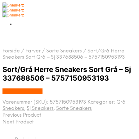
Forside
/
Farver
/
Sorte Sneakers
/
Sort/Grå Herre
Sneakers Sort Grå – Sj 337688506 – 5757150953193
Sort/Grå Herre Sneakers Sort Grå – Sj
337688506 – 5757150953193
Købes hos Dansk
Varenummer (SKU):
5757150953193
Kategorier:
Grå
Sneakers
,
Sj Sneakers
,
Sorte Sneakers
Previous Product
Next Product