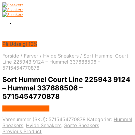
På Udsalg! 10%
Forside
/
Farver
/
Hvide Sneakers
/
Sort Hummel Court
Line 225943 9124 – Hummel 337688506 –
5715454770878
Sort Hummel Court Line 225943 9124
– Hummel 337688506 –
5715454770878
Købes hos Footstore
Varenummer (SKU):
5715454770878
Kategorier:
Hummel
Sneakers
,
Hvide Sneakers
,
Sorte Sneakers
Previous Product