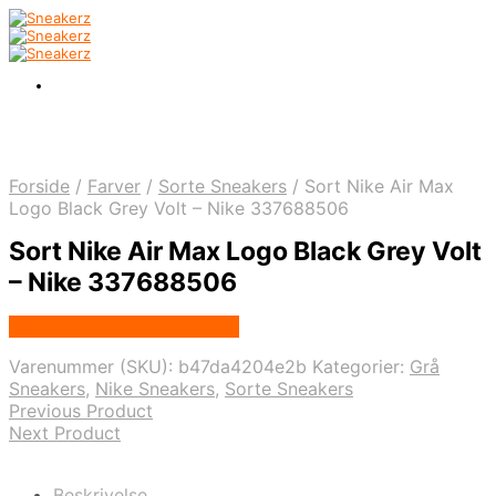
Forside
/
Farver
/
Sorte Sneakers
/
Sort Nike Air Max
Logo Black Grey Volt – Nike 337688506
Sort Nike Air Max Logo Black Grey Volt
– Nike 337688506
Købes hos Nordic Sneakers
Varenummer (SKU):
b47da4204e2b
Kategorier:
Grå
Sneakers
,
Nike Sneakers
,
Sorte Sneakers
Previous Product
Next Product
Beskrivelse