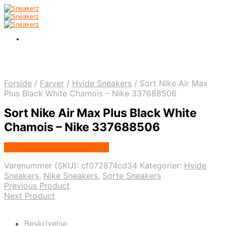
Forside
/
Farver
/
Hvide Sneakers
/
Sort Nike Air Max
Plus Black White Chamois – Nike 337688506
Sort Nike Air Max Plus Black White
Chamois – Nike 337688506
Købes hos Nordic Sneakers
Varenummer (SKU):
cf072874cd34
Kategorier:
Hvide
Sneakers
,
Nike Sneakers
,
Sorte Sneakers
Previous Product
Next Product
Beskrivelse