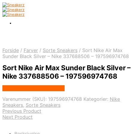
Forside
/
Farver
/
Sorte Sneakers
/
Sort Nike Air Max
Sunder Black Silver – Nike 337688506 – 197596974768
Sort Nike Air Max Sunder Black Silver –
Nike 337688506 – 197596974768
Købes hos Nordic Sneakers
Varenummer (SKU):
197596974768
Kategorier:
Nike
Sneakers
,
Sorte Sneakers
Previous Product
Next Product
Beskrivelse