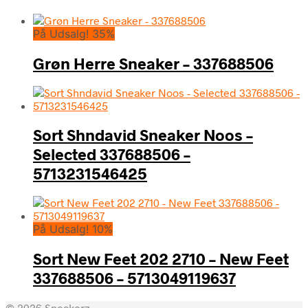
På Udsalg! 35%
Grøn Herre Sneaker – 337688506
Sort Shndavid Sneaker Noos –
Selected 337688506 –
5713231546425
På Udsalg! 10%
Sort New Feet 202 2710 – New Feet
337688506 – 5713049119637
© 2026 Sneakerz