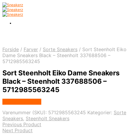
Forside
/
Farver
/
Sorte Sneakers
/
Sort Steenholt Eiko
Dame Sneakers Black – Steenholt 337688506 –
5712985563245
Sort Steenholt Eiko Dame Sneakers
Black – Steenholt 337688506 –
5712985563245
Købes hos Dansk
Varenummer (SKU):
5712985563245
Kategorier:
Sorte
Sneakers
,
Steenholt Sneakers
Previous Product
Next Product