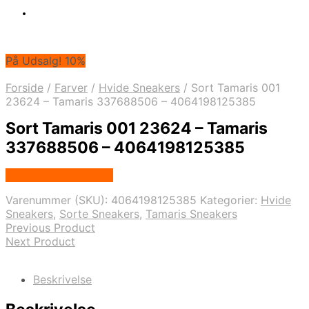
På Udsalg! 10%
Forside
/
Farver
/
Hvide Sneakers
/
Sort Tamaris 001
23624 – Tamaris 337688506 – 4064198125385
Sort Tamaris 001 23624 – Tamaris
337688506 – 4064198125385
Købes hos Footstore
Varenummer (SKU):
4064198125385
Kategorier:
Hvide
Sneakers
,
Sorte Sneakers
,
Tamaris Sneakers
Previous Product
Next Product
Beskrivelse