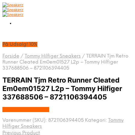
På Udsalg! 10%
Forside
/
Tommy Hilfiger Sneakers
/
TERRAIN Tjm Retro
Runner Cleated Em0em01527 L2p – Tommy Hilfiger
337688506 – 8721106394405
TERRAIN Tjm Retro Runner Cleated
Em0em01527 L2p – Tommy Hilfiger
337688506 – 8721106394405
Købes hos Footstore
Varenummer (SKU):
8721106394405
Kategori:
Tommy
Hilfiger Sneakers
Previous Product