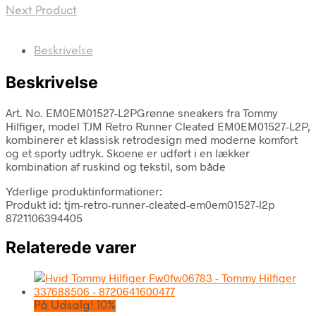
Next Product
Beskrivelse
Beskrivelse
Art. No. EM0EM01527-L2PGrønne sneakers fra Tommy
Hilfiger, model TJM Retro Runner Cleated EM0EM01527-L2P,
kombinerer et klassisk retrodesign med moderne komfort
og et sporty udtryk. Skoene er udført i en lækker
kombination af ruskind og tekstil, som både
Yderlige produktinformationer:
Produkt id: tjm-retro-runner-cleated-em0em01527-l2p
8721106394405
Relaterede varer
På Udsalg! 10%