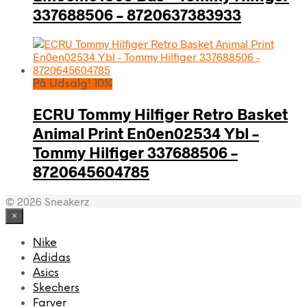
337688506 – 8720637383933
På Udsalg! 10%
ECRU Tommy Hilfiger Retro Basket
Animal Print En0en02534 Ybl –
Tommy Hilfiger 337688506 –
8720645604785
© 2026 Sneakerz
×
Nike
Adidas
Asics
Skechers
Farver