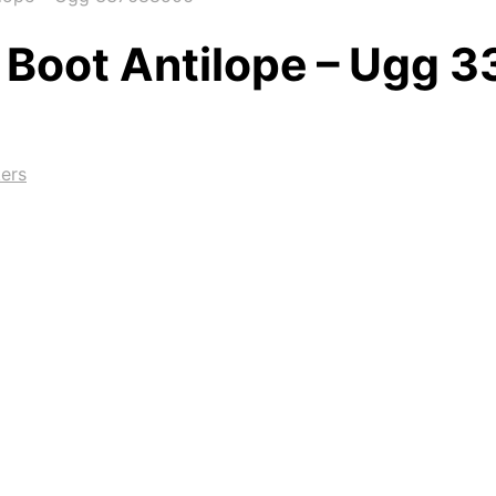
i Boot Antilope – Ugg
ers