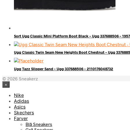
Sort Ugg Classic Mini Platform Boot Black – Ugg 337688506 – 19
Ugg Classic Twin Seam New Heights Boot Chestnut – Ugg 337688
Ugg Tazz Slipper Sand – Ugg 337688506 – 2110176048732
© 2026 Sneakerz
×
Nike
Adidas
Asics
Skechers
Farver
Blå Sneakers
Grå Sneakers