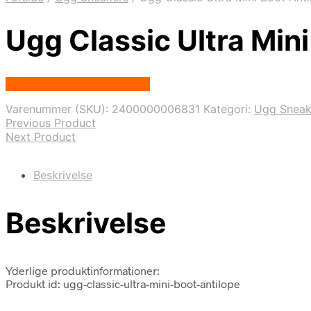
Ugg Classic Ultra Min
Købes hos Nordic Sneakers
Varenummer (SKU):
2400000006831
Kategori:
Ugg Sneak
Previous Product
Next Product
Beskrivelse
Beskrivelse
Yderlige produktinformationer:
Produkt id: ugg-classic-ultra-mini-boot-antilope