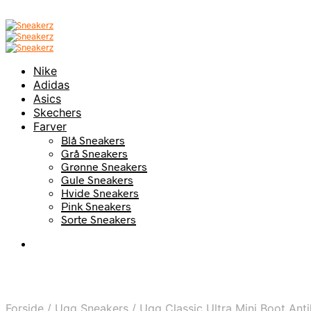
Nike
Adidas
Asics
Skechers
Farver
Blå Sneakers
Grå Sneakers
Grønne Sneakers
Gule Sneakers
Hvide Sneakers
Pink Sneakers
Sorte Sneakers
Forside
/
Ugg Sneakers
/
Ugg Classic Ultra Mini Boot An