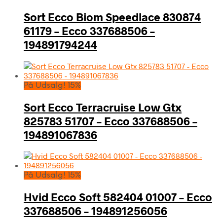
Sort Ecco Biom Speedlace 830874
61179 – Ecco 337688506 –
194891794244
På Udsalg! 15%
Sort Ecco Terracruise Low Gtx
825783 51707 – Ecco 337688506 –
194891067836
På Udsalg! 15%
Hvid Ecco Soft 582404 01007 – Ecco
337688506 – 194891256056