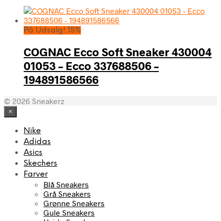
På Udsalg! 15%
COGNAC Ecco Soft Sneaker 430004
01053 – Ecco 337688506 –
194891586566
© 2026 Sneakerz
×
Nike
Adidas
Asics
Skechers
Farver
Blå Sneakers
Grå Sneakers
Grønne Sneakers
Gule Sneakers