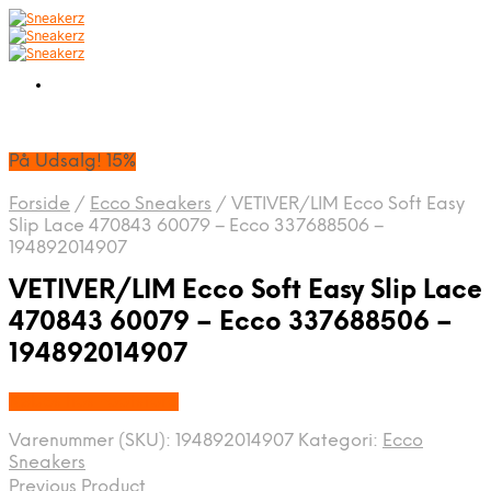
På Udsalg! 15%
Forside
/
Ecco Sneakers
/
VETIVER/LIM Ecco Soft Easy
Slip Lace 470843 60079 – Ecco 337688506 –
194892014907
VETIVER/LIM Ecco Soft Easy Slip Lace
470843 60079 – Ecco 337688506 –
194892014907
Købes hos Footstore
Varenummer (SKU):
194892014907
Kategori:
Ecco
Sneakers
Previous Product