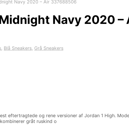
idnight Navy 2020 – Air 337688506
h Midnight Navy 2020 
s
,
Blå Sneakers
,
Grå Sneakers
st eftertragtede og rene versioner af Jordan 1 High. Modell
 kombinerer gråt ruskind o