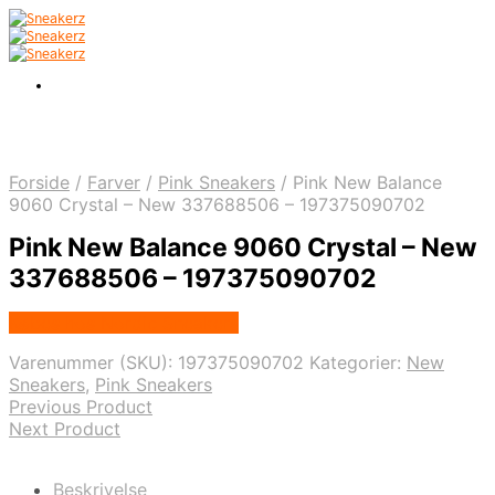
Forside
/
Farver
/
Pink Sneakers
/
Pink New Balance
9060 Crystal – New 337688506 – 197375090702
Pink New Balance 9060 Crystal – New
337688506 – 197375090702
Købes hos Nordic Sneakers
Varenummer (SKU):
197375090702
Kategorier:
New
Sneakers
,
Pink Sneakers
Previous Product
Next Product
Beskrivelse