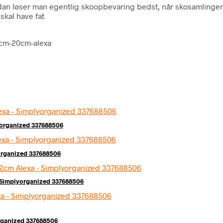
an løser man egentlig skoopbevaring bedst, når skosamlingen
skal have fat
8cm-20cm-alexa
yorganized 337688506
organized 337688506
 Simplyorganized 337688506
rganized 337688506