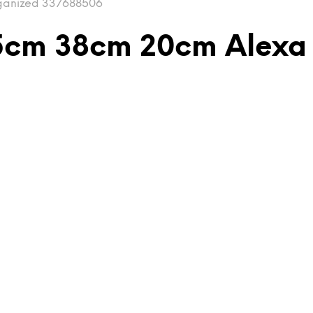
rganized 337688506
 5cm 38cm 20cm Alexa