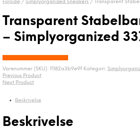
Forside
/
Simplyorganized Sneakers
/
Transparent Stabe
Transparent Stabelb
– Simplyorganized 3
Købes hos Simplyorganized
Varenummer (SKU):
f1182a3b9e9f
Kategori:
Simplyorgani
Previous Product
Next Product
Beskrivelse
Beskrivelse