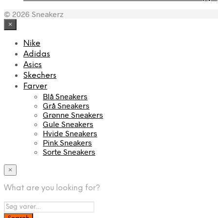
© 2026 Sneakerz
×
Nike
Adidas
Asics
Skechers
Farver
Blå Sneakers
Grå Sneakers
Grønne Sneakers
Gule Sneakers
Hvide Sneakers
Pink Sneakers
Sorte Sneakers
×
What are you looking for?