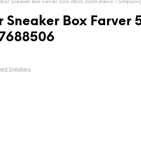
lbar Sneaker Box Farver 5cm 38cm 20cm Alexa – Simplyo
ar Sneaker Box Farver
37688506
zed Sneakers